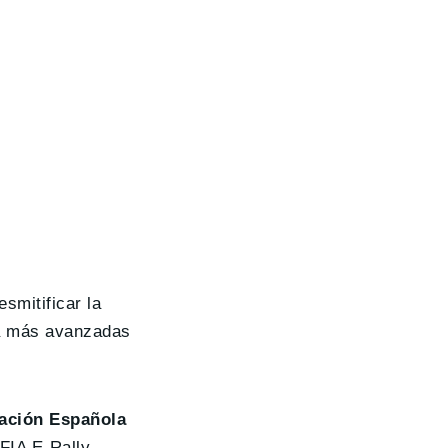
esmitificar la
ga más avanzadas
ración Española
FIA E-Rally