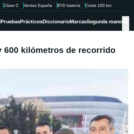
Clase C
Ventas España
BYD batería
Coste 100 km
d
Pruebas
Prácticos
Diccionario
Marcas
Segunda mano
y 600 kilómetros de recorrido