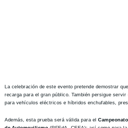
La celebración de este evento pretende demostrar qu
recarga para el gran público. También persigue servi
para vehículos eléctricos e híbridos enchufables, pres
Además, esta prueba será válida para el
Campeonato 
de Automovilismo
(RFEdA- CEEA); así como para la C