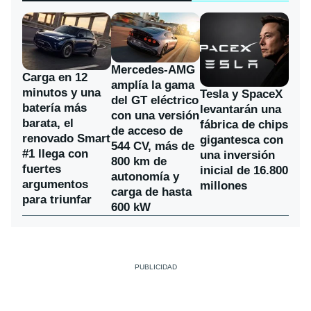
Mercedes-AMG
Carga en 12
amplía la gama
minutos y una
Tesla y SpaceX
del GT eléctrico
batería más
levantarán una
con una versión
barata, el
fábrica de chips
de acceso de
renovado Smart
gigantesca con
544 CV, más de
#1 llega con
una inversión
800 km de
fuertes
inicial de 16.800
autonomía y
argumentos
millones
carga de hasta
para triunfar
600 kW