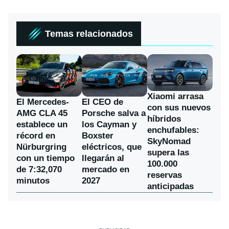
Temas relacionados
Xiaomi arrasa
El Mercedes-
El CEO de
con sus nuevos
AMG CLA 45
Porsche salva a
híbridos
establece un
los Cayman y
enchufables:
récord en
Boxster
SkyNomad
Nürburgring
eléctricos, que
supera las
con un tiempo
llegarán al
100.000
de 7:32,070
mercado en
reservas
minutos
2027
anticipadas