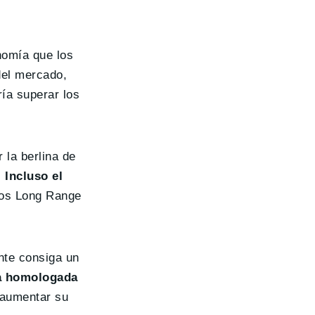
nomía que los
del mercado,
ía superar los
la berlina de
.
Incluso el
los Long Range
nte consiga un
ía homologada
 aumentar su