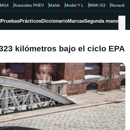
MG4
Aranceles PHEV
Mahle
Model Y L
BMW iX3
Renault 4
d
Pruebas
Prácticos
Diccionario
Marcas
Segunda mano
23 kilómetros bajo el ciclo EPA