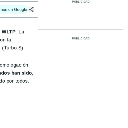
enos en Google
eo WLTP
. La
on la
 (Turbo S).
 homologación
ados han sido,
do por todos.