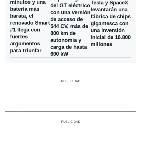
minutos y una
Tesla y SpaceX
del GT eléctrico
batería más
levantarán una
con una versión
barata, el
fábrica de chips
de acceso de
renovado Smart
gigantesca con
544 CV, más de
#1 llega con
una inversión
800 km de
fuertes
inicial de 16.800
autonomía y
argumentos
millones
carga de hasta
para triunfar
600 kW