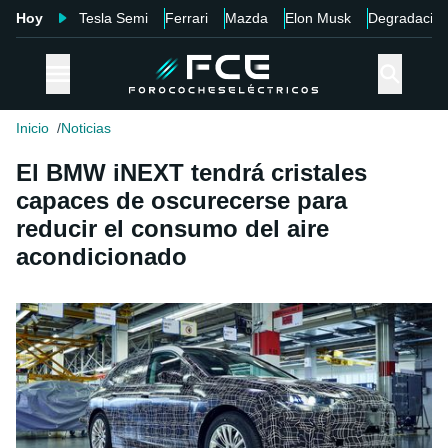
Hoy
Tesla Semi
Ferrari
Mazda
Elon Musk
Degradació
Inicio
Noticias
El BMW iNEXT tendrá cristales
capaces de oscurecerse para
reducir el consumo del aire
acondicionado