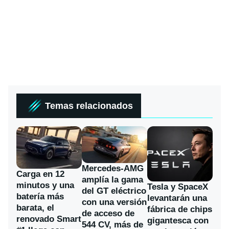
Temas relacionados
Mercedes-AMG
Carga en 12
amplía la gama
minutos y una
Tesla y SpaceX
del GT eléctrico
batería más
levantarán una
con una versión
barata, el
fábrica de chips
de acceso de
renovado Smart
gigantesca con
544 CV, más de