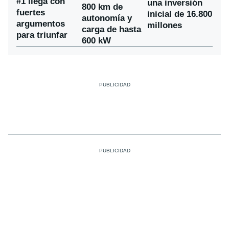
#1 llega con
una inversión
800 km de
fuertes
inicial de 16.800
autonomía y
argumentos
millones
carga de hasta
para triunfar
600 kW