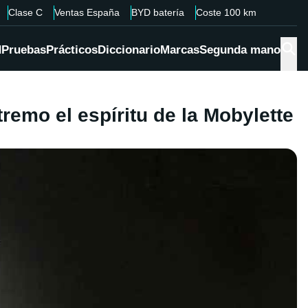
Clase C
Ventas España
BYD batería
Coste 100 km
d
Pruebas
Prácticos
Diccionario
Marcas
Segunda mano
tremo el espíritu de la Mobylette