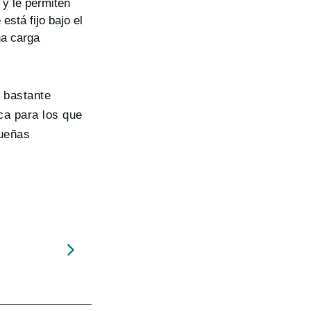
 y le permiten
está fijo bajo el
na carga
n bastante
ca para los que
queñas