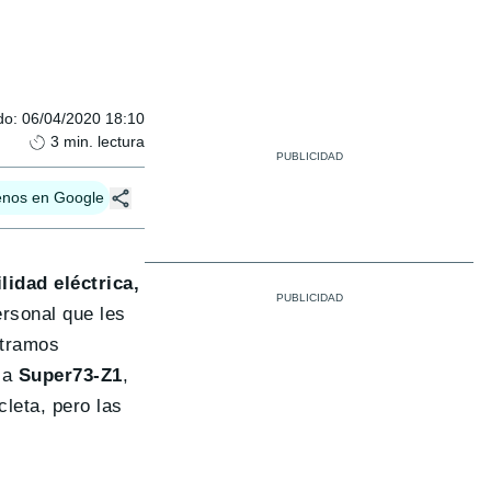
do
:
06/04/2020 18:10
3
min. lectura
enos en Google
idad eléctrica,
rsonal que les
ntramos
 la
Super73-Z1
,
cleta, pero las