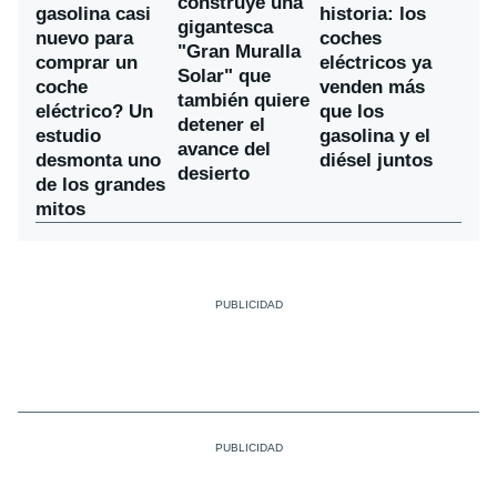
construye una
gasolina casi
historia: los
gigantesca
nuevo para
coches
"Gran Muralla
comprar un
eléctricos ya
Solar" que
coche
venden más
también quiere
eléctrico? Un
que los
detener el
estudio
gasolina y el
avance del
desmonta uno
diésel juntos
desierto
de los grandes
mitos