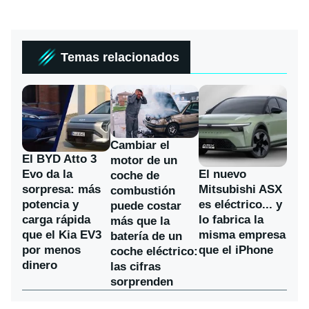
Temas relacionados
Cambiar el
El BYD Atto 3
motor de un
Evo da la
El nuevo
coche de
sorpresa: más
Mitsubishi ASX
combustión
potencia y
es eléctrico... y
puede costar
carga rápida
lo fabrica la
más que la
que el Kia EV3
misma empresa
batería de un
por menos
que el iPhone
coche eléctrico:
dinero
las cifras
sorprenden