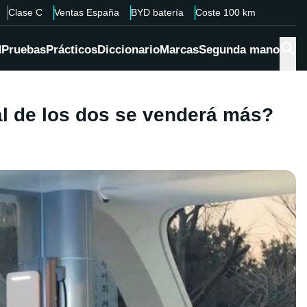
Clase C
Ventas España
BYD batería
Coste 100 km
d
Pruebas
Prácticos
Diccionario
Marcas
Segunda mano
ál de los dos se venderá más?