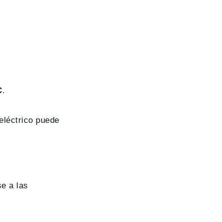
C
.
eléctrico puede
se a las