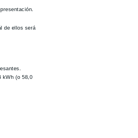
presentación.
l de ellos será
resantes.
4 kWh (o 58,0