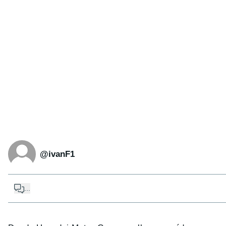
@ivanF1
...