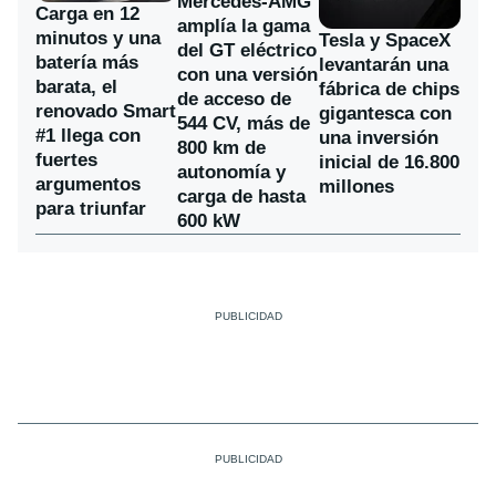
Mercedes-AMG
Carga en 12
amplía la gama
minutos y una
Tesla y SpaceX
del GT eléctrico
batería más
levantarán una
con una versión
barata, el
fábrica de chips
de acceso de
renovado Smart
gigantesca con
544 CV, más de
#1 llega con
una inversión
800 km de
fuertes
inicial de 16.800
autonomía y
argumentos
millones
carga de hasta
para triunfar
600 kW