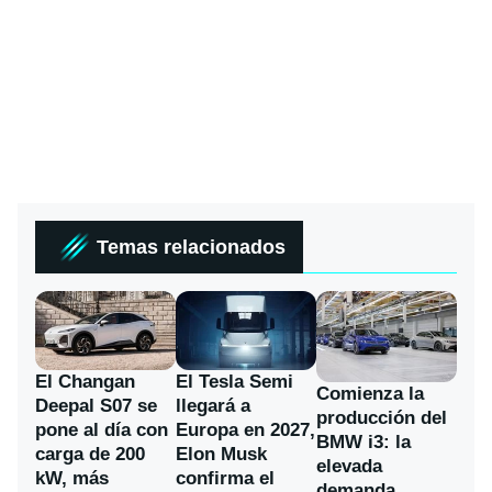
Temas relacionados
El Changan
El Tesla Semi
Comienza la
Deepal S07 se
llegará a
producción del
pone al día con
Europa en 2027,
BMW i3: la
carga de 200
Elon Musk
elevada
kW, más
confirma el
demanda