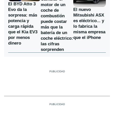
El BYD Atto 3
motor de un
Evo da la
El nuevo
coche de
sorpresa: más
Mitsubishi ASX
combustión
potencia y
es eléctrico... y
puede costar
carga rápida
lo fabrica la
más que la
que el Kia EV3
misma empresa
batería de un
por menos
que el iPhone
coche eléctrico:
dinero
las cifras
sorprenden