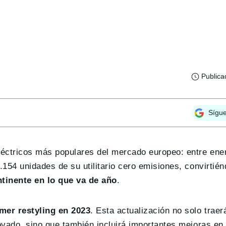
Publica
Sígu
léctricos más populares del mercado europeo: entre ene
154 unidades de su utilitario cero emisiones, convirtién
ntinente en lo que va de año
.
imer restyling en 2023
. Esta actualización no solo trae
vado, sino que también incluirá importantes mejoras en 