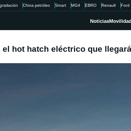
gradación
China petróleo
Smart
MG4
EBRO
Renault
Ford
Noticias
Movilida
l hot hatch eléctrico que llegar