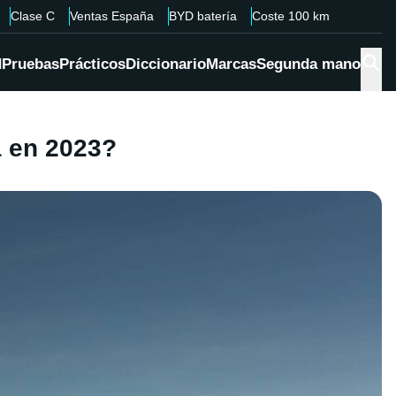
Clase C
Ventas España
BYD batería
Coste 100 km
d
Pruebas
Prácticos
Diccionario
Marcas
Segunda mano
á en 2023?