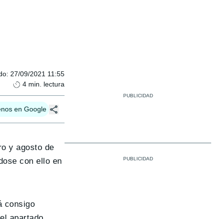
do
:
27/09/2021 11:55
4
min. lectura
enos en Google
ro y agosto de
dose con ello en
rá consigo
el apartado