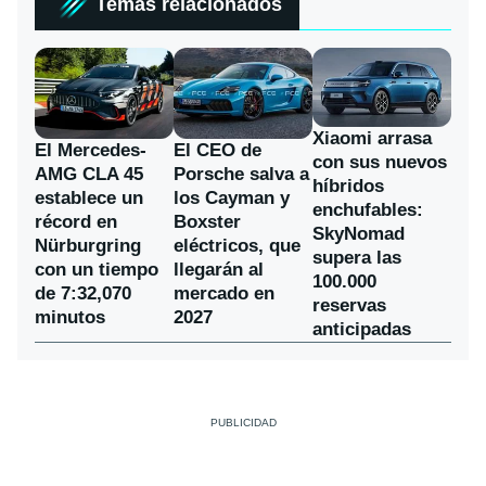
Temas relacionados
Xiaomi arrasa
El Mercedes-
El CEO de
con sus nuevos
AMG CLA 45
Porsche salva a
híbridos
establece un
los Cayman y
enchufables:
récord en
Boxster
SkyNomad
Nürburgring
eléctricos, que
supera las
con un tiempo
llegarán al
100.000
de 7:32,070
mercado en
reservas
minutos
2027
anticipadas