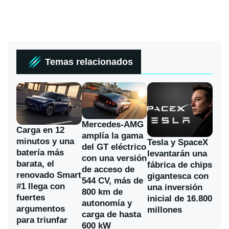
Temas relacionados
Mercedes-AMG
Carga en 12
amplía la gama
minutos y una
Tesla y SpaceX
del GT eléctrico
batería más
levantarán una
con una versión
barata, el
fábrica de chips
de acceso de
renovado Smart
gigantesca con
544 CV, más de
#1 llega con
una inversión
800 km de
fuertes
inicial de 16.800
autonomía y
argumentos
millones
carga de hasta
para triunfar
600 kW