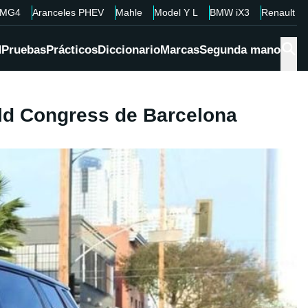
MG4
Aranceles PHEV
Mahle
Model Y L
BMW iX3
Renault 4
d
Pruebas
Prácticos
Diccionario
Marcas
Segunda mano
rld Congress de Barcelona