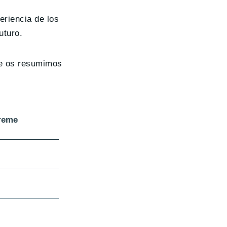
eriencia de los
uturo.
ue os resumimos
reme