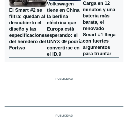
Carga en 12
Volkswagen
minutos y una
El Smart #2 se
tiene en China
batería más
filtra: quedan al
la berlina
barata, el
descubierto el
eléctrica que
renovado
diseño y las
Europa está
Smart #1 llega
especificaciones
esperando: el
con fuertes
del heredero del
UNYX 09 podría
argumentos
Fortwo
convertirse en
para triunfar
el ID.9