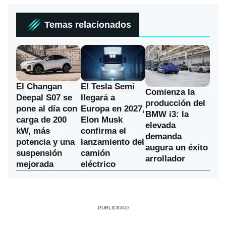
Temas relacionados
El Changan
El Tesla Semi
Comienza la
Deepal S07 se
llegará a
producción del
pone al día con
Europa en 2027,
BMW i3: la
carga de 200
Elon Musk
elevada
kW, más
confirma el
demanda
potencia y una
lanzamiento del
augura un éxito
suspensión
camión
arrollador
mejorada
eléctrico