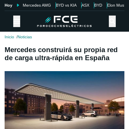
Hoy
Mercedes AMG
BYD vs KIA
ASX
BYD
Elon Musk
Inicio
Noticias
Mercedes construirá su propia red
de carga ultra-rápida en España