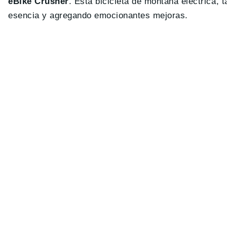
eBike Crusher
. Esta bicicleta de montaña eléctrica
esencia y agregando emocionantes mejoras.