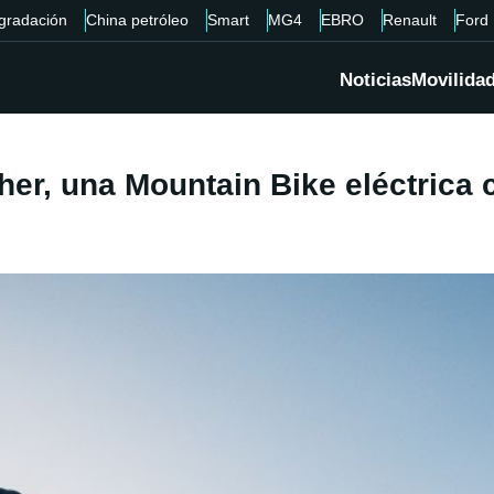
gradación
China petróleo
Smart
MG4
EBRO
Renault
Ford
Noticias
Movilida
sher, una Mountain Bike eléctric