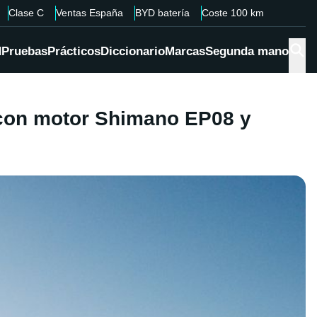
Clase C
Ventas España
BYD batería
Coste 100 km
d
Pruebas
Prácticos
Diccionario
Marcas
Segunda mano
a con motor Shimano EP08 y