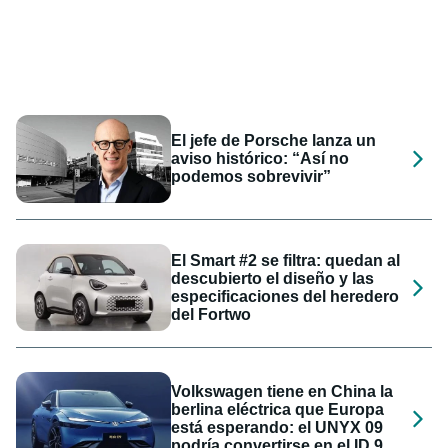
El jefe de Porsche lanza un
aviso histórico: “Así no
podemos sobrevivir”
El Smart #2 se filtra: quedan al
descubierto el diseño y las
especificaciones del heredero
del Fortwo
Volkswagen tiene en China la
berlina eléctrica que Europa
está esperando: el UNYX 09
podría convertirse en el ID.9