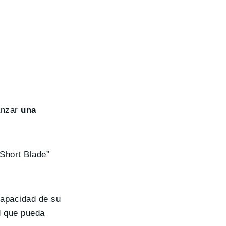
anzar
una
 Short Blade”
capacidad de su
d que pueda