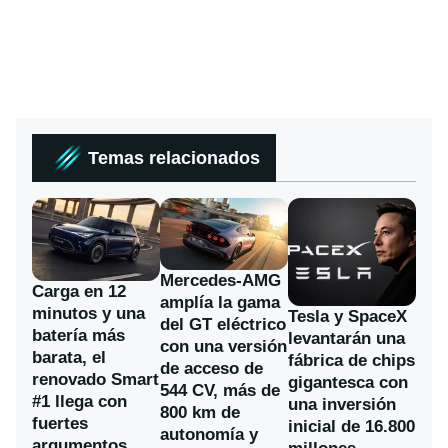
Temas relacionados
Mercedes-AMG
Carga en 12
amplía la gama
minutos y una
Tesla y SpaceX
del GT eléctrico
batería más
levantarán una
con una versión
barata, el
fábrica de chips
de acceso de
renovado Smart
gigantesca con
544 CV, más de
#1 llega con
una inversión
800 km de
fuertes
inicial de 16.800
autonomía y
argumentos