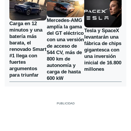
Mercedes-AMG
Carga en 12
amplía la gama
minutos y una
Tesla y SpaceX
del GT eléctrico
batería más
levantarán una
con una versión
barata, el
fábrica de chips
de acceso de
renovado Smart
gigantesca con
544 CV, más de
#1 llega con
una inversión
800 km de
fuertes
inicial de 16.800
autonomía y
argumentos
millones
carga de hasta
para triunfar
600 kW