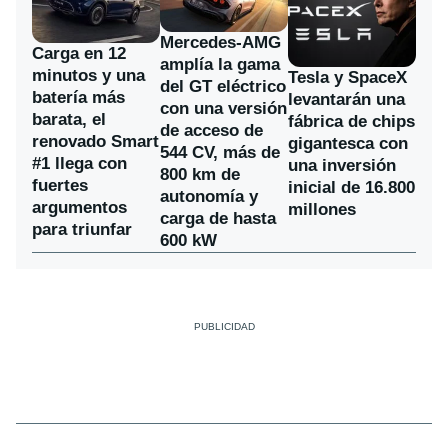
Mercedes-AMG
Carga en 12
amplía la gama
minutos y una
Tesla y SpaceX
del GT eléctrico
batería más
levantarán una
con una versión
barata, el
fábrica de chips
de acceso de
renovado Smart
gigantesca con
544 CV, más de
#1 llega con
una inversión
800 km de
fuertes
inicial de 16.800
autonomía y
argumentos
millones
carga de hasta
para triunfar
600 kW