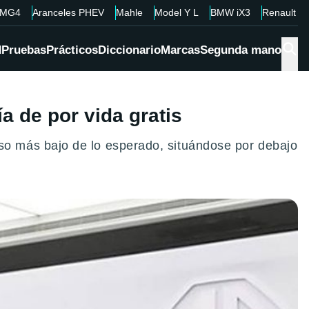
MG4
Aranceles PHEV
Mahle
Model Y L
BMW iX3
Renault 4
d
Pruebas
Prácticos
Diccionario
Marcas
Segunda mano
a de por vida gratis
o más bajo de lo esperado, situándose por debajo