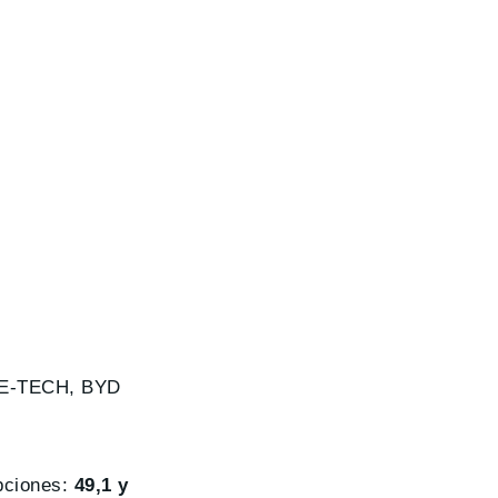
c E-TECH, BYD
opciones:
49,1 y