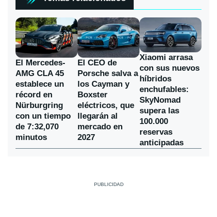
Xiaomi arrasa
El Mercedes-
El CEO de
con sus nuevos
AMG CLA 45
Porsche salva a
híbridos
establece un
los Cayman y
enchufables:
récord en
Boxster
SkyNomad
Nürburgring
eléctricos, que
supera las
con un tiempo
llegarán al
100.000
de 7:32,070
mercado en
reservas
minutos
2027
anticipadas