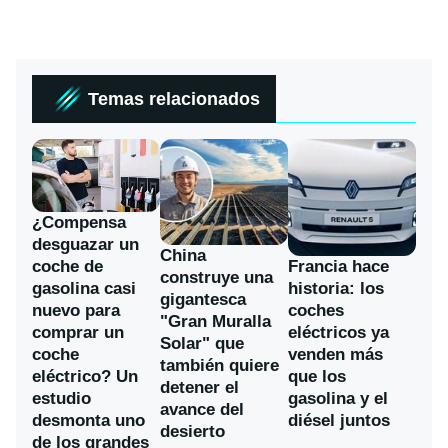
Temas relacionados
¿Compensa
desguazar un
China
coche de
Francia hace
construye una
gasolina casi
historia: los
gigantesca
nuevo para
coches
"Gran Muralla
comprar un
eléctricos ya
Solar" que
coche
venden más
también quiere
eléctrico? Un
que los
detener el
estudio
gasolina y el
avance del
desmonta uno
diésel juntos
desierto
de los grandes