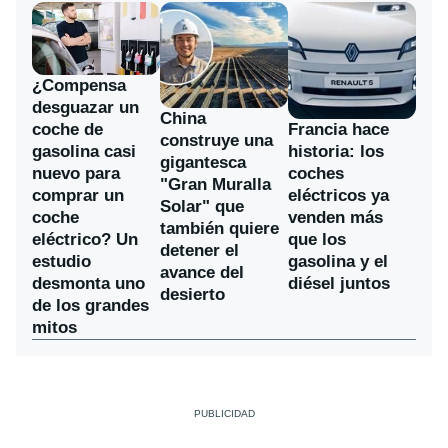
¿Compensa
desguazar un
China
coche de
Francia hace
construye una
gasolina casi
historia: los
gigantesca
nuevo para
coches
"Gran Muralla
comprar un
eléctricos ya
Solar" que
coche
venden más
también quiere
eléctrico? Un
que los
detener el
estudio
gasolina y el
avance del
desmonta uno
diésel juntos
desierto
de los grandes
mitos