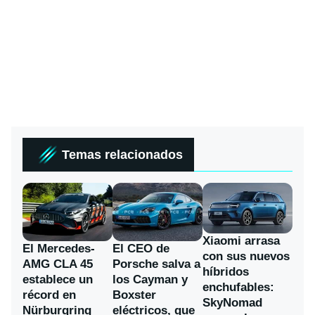
Temas relacionados
Xiaomi arrasa
El Mercedes-
El CEO de
con sus nuevos
AMG CLA 45
Porsche salva a
híbridos
establece un
los Cayman y
enchufables:
récord en
Boxster
SkyNomad
Nürburgring
eléctricos, que