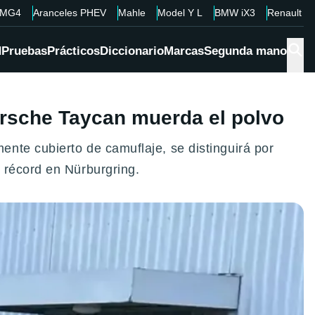
MG4
Aranceles PHEV
Mahle
Model Y L
BMW iX3
Renault 4
d
Pruebas
Prácticos
Diccionario
Marcas
Segunda mano
orsche Taycan muerda el polvo
nte cubierto de camuflaje, se distinguirá por
 récord en Nürburgring.