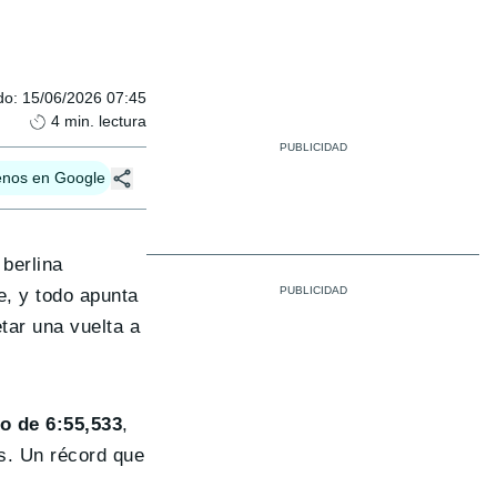
do
:
15/06/2026 07:45
4
min. lectura
enos en Google
 berlina
e, y todo apunta
tar una vuelta a
po de
6:55,533
,
as. Un récord que