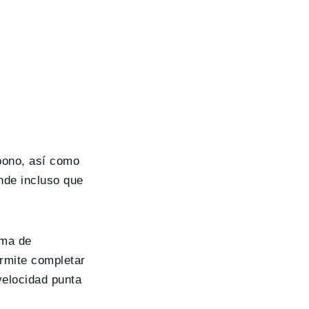
bono, así como
nde incluso que
ema de
ermite completar
velocidad punta