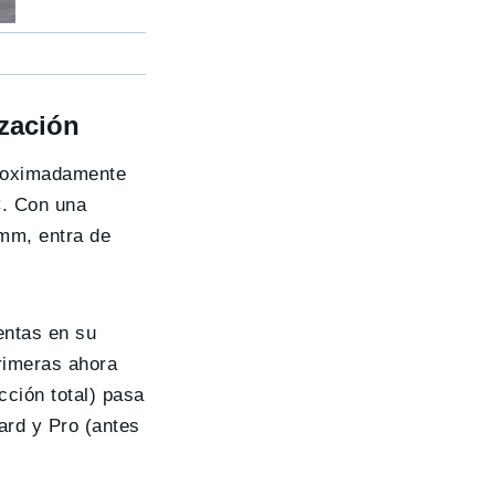
ización
proximadamente
C. Con una
 mm, entra de
entas en su
rimeras ahora
ción total) pasa
ard y Pro (antes