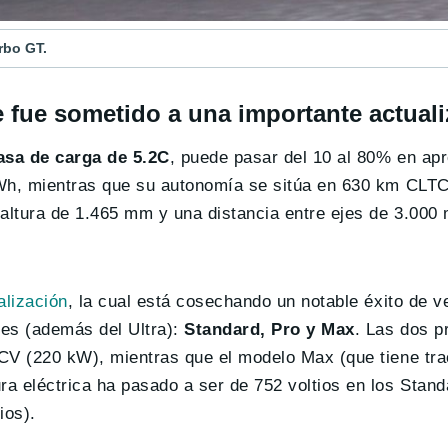
rbo GT.
 fue sometido a una importante actual
asa de carga de 5.2C
, puede pasar del 10 al 80% en a
kWh, mientras que su autonomía se sitúa en 630 km CLT
ltura de 1.465 mm y una distancia entre ejes de 3.000
alización
, la cual está cosechando un notable éxito de v
nes (además del Ultra):
Standard, Pro y Max
. Las dos p
CV (220 kW), mientras que el modelo Max (que tiene trac
a eléctrica ha pasado a ser de 752 voltios en los Stand
ios).