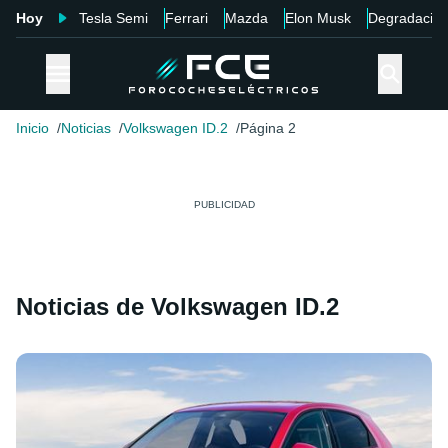
Hoy
Tesla Semi
Ferrari
Mazda
Elon Musk
Degradació
Inicio
Noticias
Volkswagen ID.2
Página 2
Noticias de Volkswagen ID.2