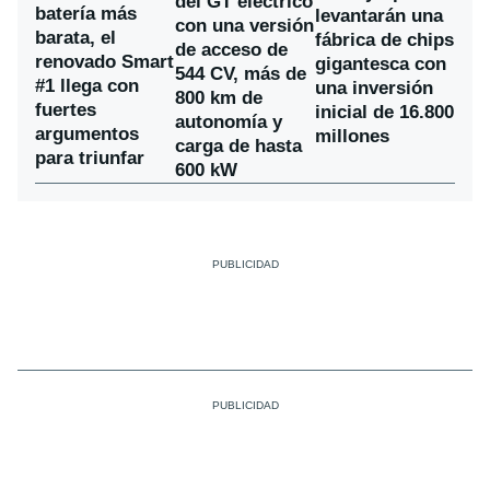
del GT eléctrico
batería más
levantarán una
con una versión
barata, el
fábrica de chips
de acceso de
renovado Smart
gigantesca con
544 CV, más de
#1 llega con
una inversión
800 km de
fuertes
inicial de 16.800
autonomía y
argumentos
millones
carga de hasta
para triunfar
600 kW