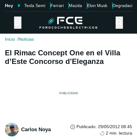
Hoy
Tesla Semi
Ferrari
Mazda
Elon Musk
Degradació
Inicio
Noticias
El Rimac Concept One en el Villa
d’Este Concorso d'Eleganza
Publicado
:
29/05/2012 08:45
Carlos Noya
2
min. lectura