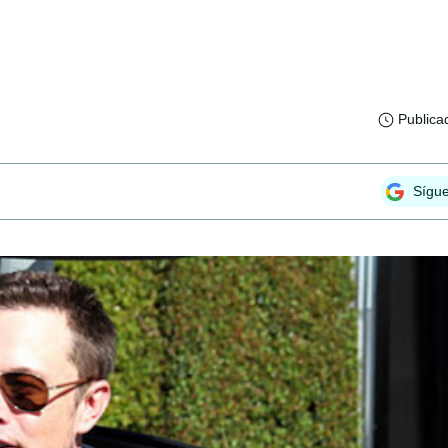
Publica
Sígu