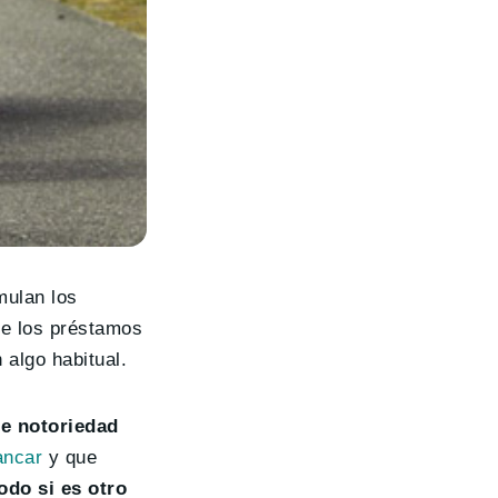
ulan los
de los préstamos
 algo habitual.
de notoriedad
ancar
y que
odo si es otro