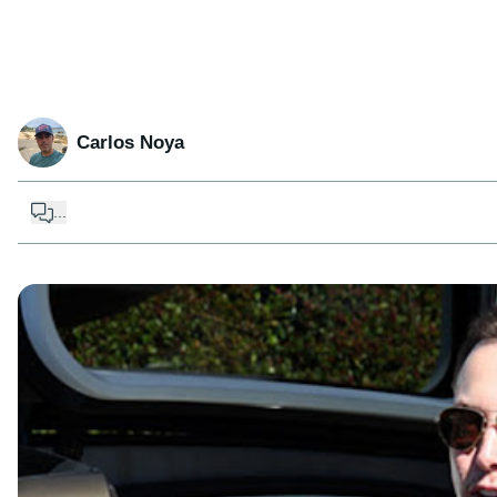
Carlos Noya
...