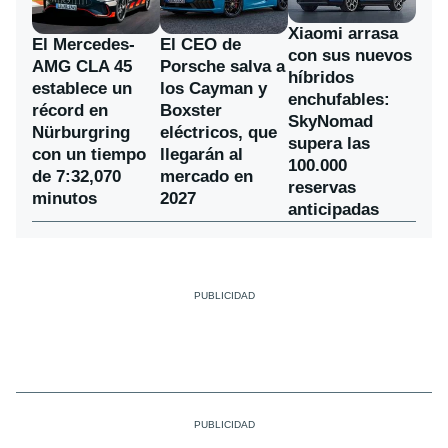
Xiaomi arrasa
El Mercedes-
El CEO de
con sus nuevos
AMG CLA 45
Porsche salva a
híbridos
establece un
los Cayman y
enchufables:
récord en
Boxster
SkyNomad
Nürburgring
eléctricos, que
supera las
con un tiempo
llegarán al
100.000
de 7:32,070
mercado en
reservas
minutos
2027
anticipadas