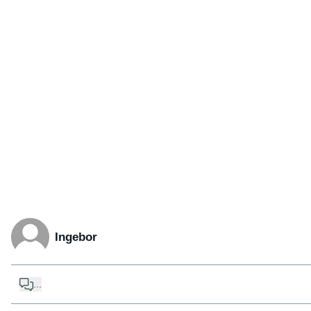
Ingebor
...