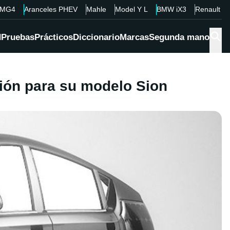
MG4
Aranceles PHEV
Mahle
Model Y L
BMW iX3
Renault 4
d
Pruebas
Prácticos
Diccionario
Marcas
Segunda mano
ión para su modelo Sion