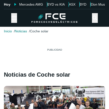
Hoy
Mercedes AMG
BYD vs KIA
ASX
BYD
Elon Musk
Inicio
Noticias
Coche solar
Noticias de Coche solar