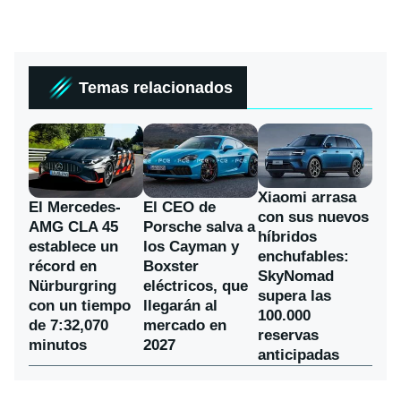
Temas relacionados
Xiaomi arrasa
El Mercedes-
El CEO de
con sus nuevos
AMG CLA 45
Porsche salva a
híbridos
establece un
los Cayman y
enchufables:
récord en
Boxster
SkyNomad
Nürburgring
eléctricos, que
supera las
con un tiempo
llegarán al
100.000
de 7:32,070
mercado en
reservas
minutos
2027
anticipadas