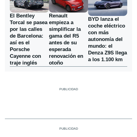
El Bentley
Renault
BYD lanza el
Torcal se pasea
empieza a
coche eléctrico
por las calles
simplificar la
con más
de Barcelona:
gama del R5
autonomía del
así es el
antes de su
mundo: el
Porsche
esperada
Denza Z9S llega
Cayenne con
renovación en
a los 1.100 km
traje inglés
otoño