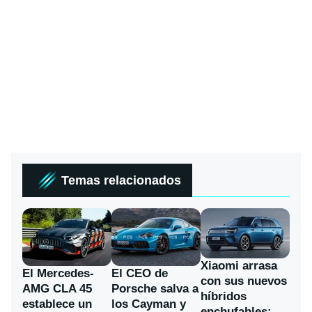
Temas relacionados
Xiaomi arrasa
El Mercedes-
El CEO de
con sus nuevos
AMG CLA 45
Porsche salva a
híbridos
establece un
los Cayman y
enchufables: