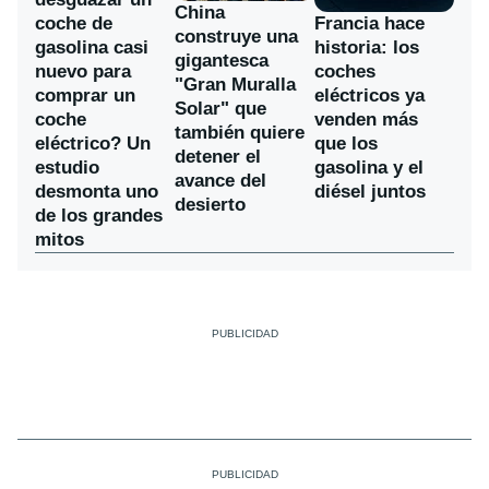
China
coche de
Francia hace
construye una
gasolina casi
historia: los
gigantesca
nuevo para
coches
"Gran Muralla
comprar un
eléctricos ya
Solar" que
coche
venden más
también quiere
eléctrico? Un
que los
detener el
estudio
gasolina y el
avance del
desmonta uno
diésel juntos
desierto
de los grandes
mitos