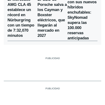
con sus nuevos
AMG CLA 45
Porsche salva a
híbridos
establece un
los Cayman y
enchufables:
récord en
Boxster
SkyNomad
Nürburgring
eléctricos, que
supera las
con un tiempo
llegarán al
100.000
de 7:32,070
mercado en
reservas
minutos
2027
anticipadas