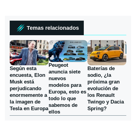
Temas relacionados
Peugeot
Según esta
Baterías de
anuncia siete
encuesta, Elon
sodio, ¿la
nuevos
Musk está
próxima gran
modelos para
perjudicando
evolución de
Europa, esto es
enormemente a
los Renault
todo lo que
la imagen de
Twingo y Dacia
sabemos de
Tesla en Europa
Spring?
ellos