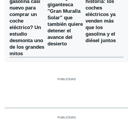
gasolina casi
historia: los
gigantesca
nuevo para
coches
"Gran Muralla
comprar un
eléctricos ya
Solar" que
coche
venden más
también quiere
eléctrico? Un
que los
detener el
estudio
gasolina y el
avance del
desmonta uno
diésel juntos
desierto
de los grandes
mitos