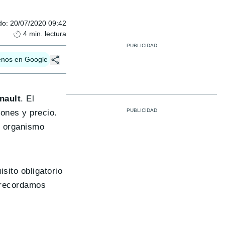
do
:
20/07/2020 09:42
4
min. lectura
enos en Google
nault
. El
ones y precio.
l organismo
sito obligatorio
 recordamos