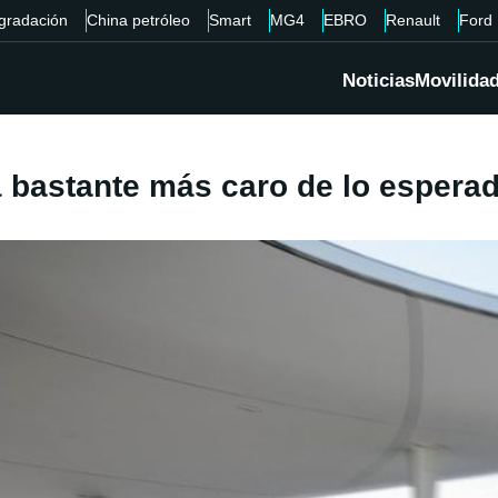
gradación
China petróleo
Smart
MG4
EBRO
Renault
Ford
Noticias
Movilida
á bastante más caro de lo espera