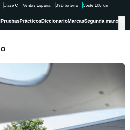
Clase C
Ventas España
BYD batería
Coste 100 km
d
Pruebas
Prácticos
Diccionario
Marcas
Segunda mano
do