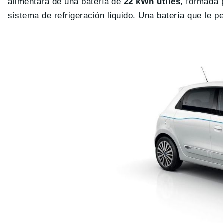
alimentará de una batería de
22 kWh útiles
, formada
sistema de refrigeración líquido. Una batería que le p