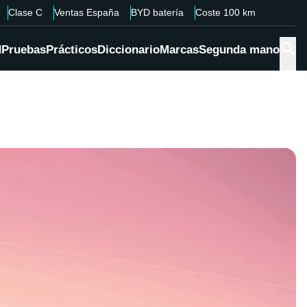
Clase C
Ventas España
BYD batería
Coste 100 km
d
Pruebas
Prácticos
Diccionario
Marcas
Segunda mano