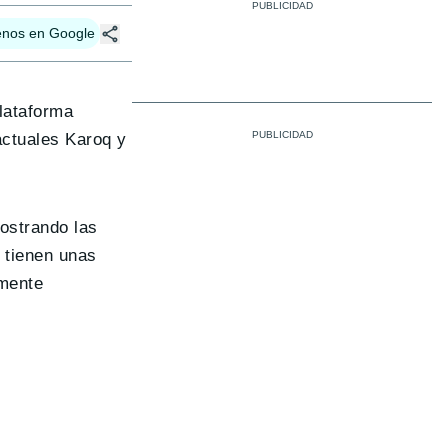
enos en Google
lataforma
actuales Karoq y
.
ostrando las
tienen unas
emente