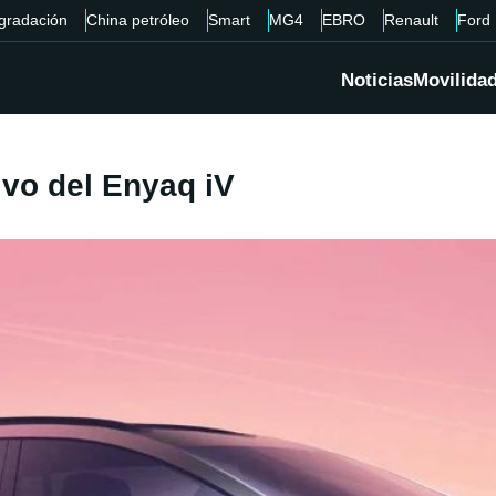
gradación
China petróleo
Smart
MG4
EBRO
Renault
Ford
Noticias
Movilida
ivo del Enyaq iV