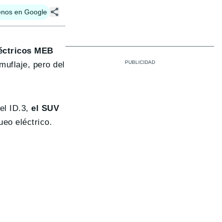
enos en Google
éctricos MEB
uflaje, pero del
el ID.3,
el SUV
ueo eléctrico.