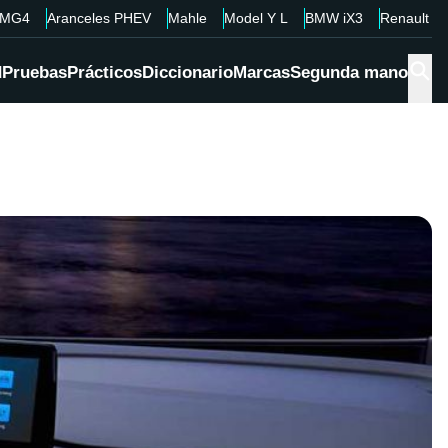
MG4
Aranceles PHEV
Mahle
Model Y L
BMW iX3
Renault 4
d
Pruebas
Prácticos
Diccionario
Marcas
Segunda mano