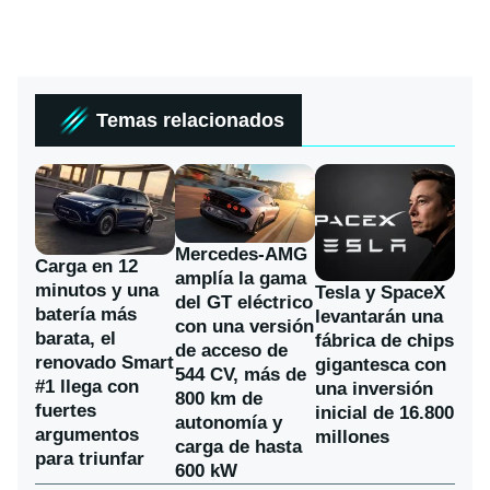
Temas relacionados
Mercedes-AMG
Carga en 12
amplía la gama
minutos y una
Tesla y SpaceX
del GT eléctrico
batería más
levantarán una
con una versión
barata, el
fábrica de chips
de acceso de
renovado Smart
gigantesca con
544 CV, más de
#1 llega con
una inversión
800 km de
fuertes
inicial de 16.800
autonomía y
argumentos
millones
carga de hasta
para triunfar
600 kW