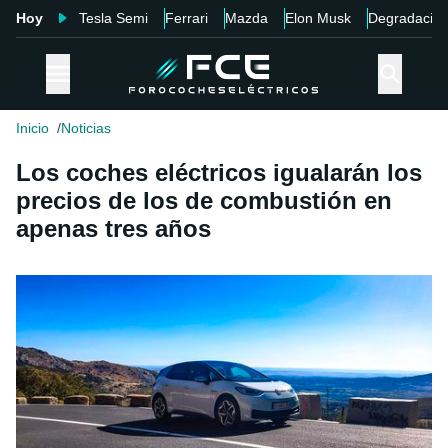
Hoy
Tesla Semi
Ferrari
Mazda
Elon Musk
Degradació
Inicio
Noticias
Los coches eléctricos igualarán los
precios de los de combustión en
apenas tres años