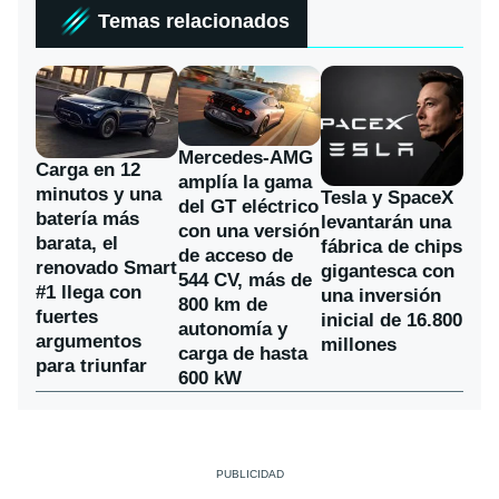
Temas relacionados
Mercedes-AMG
Carga en 12
amplía la gama
minutos y una
Tesla y SpaceX
del GT eléctrico
batería más
levantarán una
con una versión
barata, el
fábrica de chips
de acceso de
renovado Smart
gigantesca con
544 CV, más de
#1 llega con
una inversión
800 km de
fuertes
inicial de 16.800
autonomía y
argumentos
millones
carga de hasta
para triunfar
600 kW